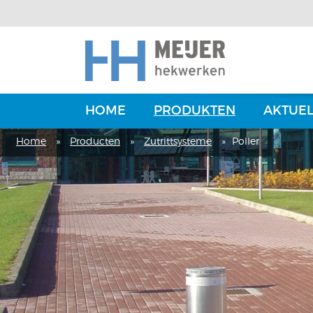
HOME
PRODUKTEN
AKTUEL
Home
»
Producten
»
Zutrittsysteme
»
Poller