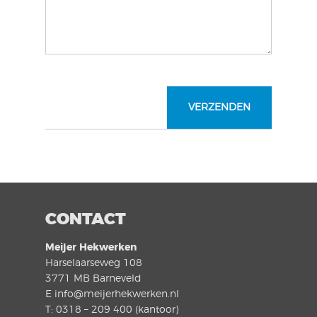
CONTACT
Meijer Hekwerken
Harselaarseweg 108
3771 MB Barneveld
E info@meijerhekwerken.nl
T: 0318 – 209 400 (kantoor)