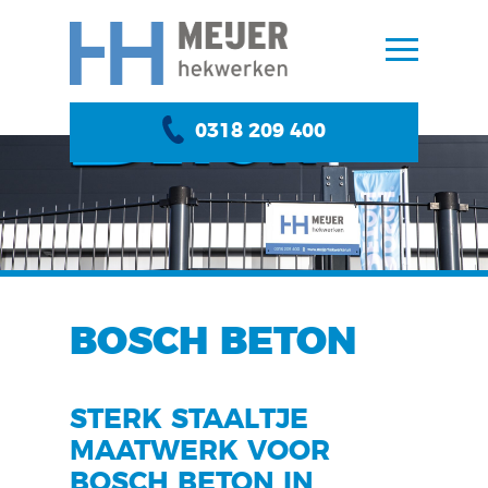
0318 209 400
BOSCH BETON
STERK STAALTJE
MAATWERK VOOR
BOSCH BETON IN